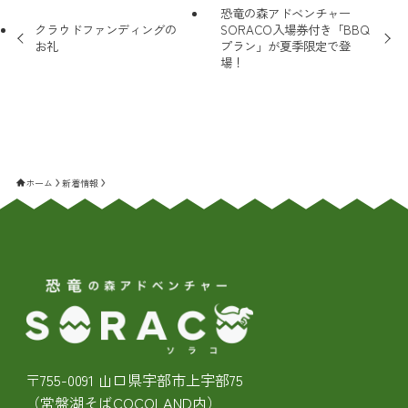
恐竜の森アドベンチャー
クラウドファンディングの
SORACO入場券付き「BBQ
お礼
プラン」が夏季限定で登
場！
ホーム
新着情報
〒755-0091 山口県宇部市上宇部75
（常盤湖そばCOCOLAND内）