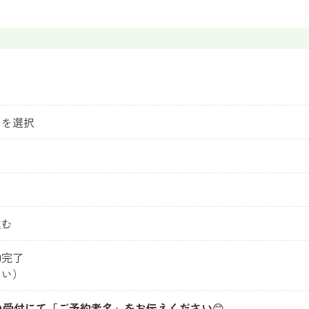
）を選択
進む
約完了
さい）
Oの受付にて「ご予約者名」をお伝えください
😊